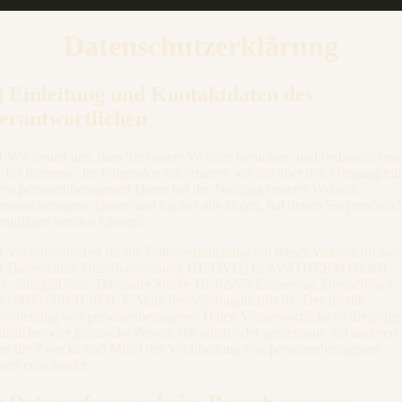
Datenschutzerklärung
) Einleitung und Kontaktdaten des
erantwortlichen
1
Wir freuen uns, dass Sie unsere Website besuchen, und bedanken uns
r Ihr Interesse. Im Folgenden informieren wir Sie über den Umgang mit
ren personenbezogenen Daten bei der Nutzung unserer Website.
rsonenbezogene Daten sind hierbei alle Daten, mit denen Sie persönlic
entifiziert werden können.
2
Verantwortlicher für die Datenverarbeitung auf dieser Website im Sin
r Datenschutz-Grundverordnung (DSGVO) ist AVATHERM GmbH,
t. StraightCurls, Dachauer Straße 18, 82275 Emmering, Deutschland,
l.: 00491781413868, E-Mail: hello@straightcurls.de. Der für die
rarbeitung von personenbezogenen Daten Verantwortliche ist diejenige
türliche oder juristische Person, die allein oder gemeinsam mit anderen
er die Zwecke und Mittel der Verarbeitung von personenbezogenen
ten entscheidet.