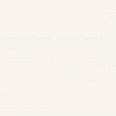
2
Diese Website nutzt aus Sicherheitsgründen und zum Schutz der
ertragung personenbezogener Daten und anderer vertraulicher Inhalte
.B. Bestellungen oder Anfragen an den Verantwortlichen) eine SSL-bz
S-Verschlüsselung. Sie können eine verschlüsselte Verbindung an der
ichenfolge „https://“ und dem Schloss-Symbol in Ihrer Browserzeile
kennen.
) Hosting & Content-Delivery-Network
1
Shopify
r das Hosting unserer Website und die Darstellung der Seiteninhalte
tzen wir das System des folgenden Anbieters: Shopify International
mited, Victoria Buildings, 2. Etage, 1-2 Haddington Road, Dublin 4, 
32, Irland („Shopify“)
ten werden zudem übertragen an: Shopify Inc., 150 Elgin St, Ottawa,
 K2P 1L4, Kanada
mtliche auf unserer Website erhobenen Daten werden auf den Servern
s Anbieters verarbeitet. Wir haben mit dem Anbieter einen
ftragsverarbeitungsvertrag geschlossen, der den Schutz der Daten
serer Seitenbesucher sicherstellt und eine unberechtigte Weitergabe an
itte untersagt.