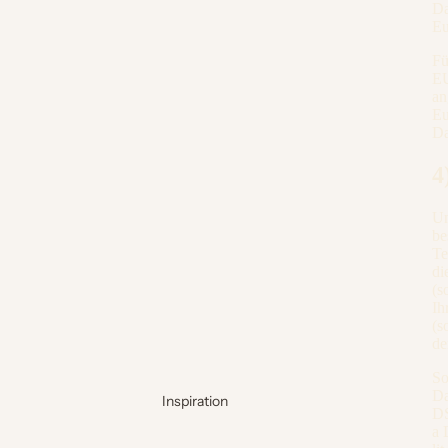
Da
Eu
Fü
EU
an
Eu
Da
4
Um
be
Te
di
(s
Ih
(s
de
So
Da
Inspiration
DS
a 