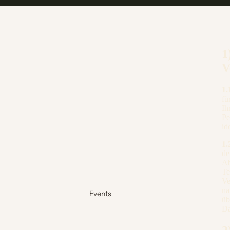
1
V
1.
fü
Ih
Pe
id
1.
de
Ab
Te
Ve
na
Events
üb
Da