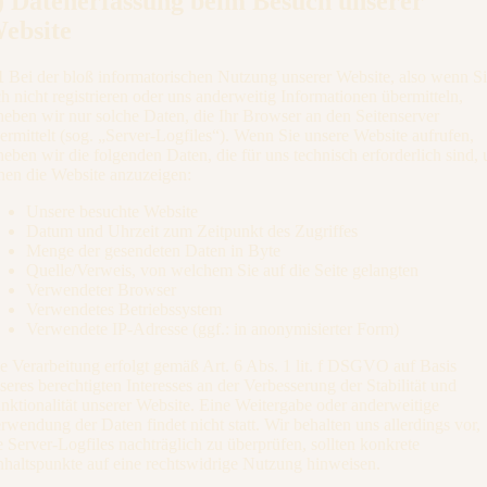
) Datenerfassung beim Besuch unserer
ebsite
1
Bei der bloß informatorischen Nutzung unserer Website, also wenn S
ch nicht registrieren oder uns anderweitig Informationen übermitteln,
heben wir nur solche Daten, die Ihr Browser an den Seitenserver
ermittelt (sog. „Server-Logfiles“). Wenn Sie unsere Website aufrufen,
heben wir die folgenden Daten, die für uns technisch erforderlich sind,
nen die Website anzuzeigen:
Unsere besuchte Website
Datum und Uhrzeit zum Zeitpunkt des Zugriffes
Menge der gesendeten Daten in Byte
Quelle/Verweis, von welchem Sie auf die Seite gelangten
Verwendeter Browser
Verwendetes Betriebssystem
Verwendete IP-Adresse (ggf.: in anonymisierter Form)
e Verarbeitung erfolgt gemäß Art. 6 Abs. 1 lit. f DSGVO auf Basis
seres berechtigten Interesses an der Verbesserung der Stabilität und
nktionalität unserer Website. Eine Weitergabe oder anderweitige
rwendung der Daten findet nicht statt. Wir behalten uns allerdings vor,
e Server-Logfiles nachträglich zu überprüfen, sollten konkrete
haltspunkte auf eine rechtswidrige Nutzung hinweisen.