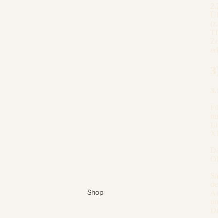
2.
Üb
(z
TL
Ze
er
3
3.
Fü
nu
Li
XN
Da
ON
Sä
de
Shop
Au
un
Dr