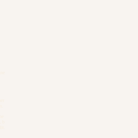
ine
uer
n.
ne
. b
it.